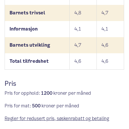
Barnets trivsel
4,8
4,7
Informasjon
4,1
4,1
Barnets utvikling
4,7
4,6
Total tilfredshet
4,6
4,6
Pris
Pris for opphold:
1200
kroner per måned
Pris for mat:
500
kroner per måned
Regler for redusert pris, søskenrabatt og betaling