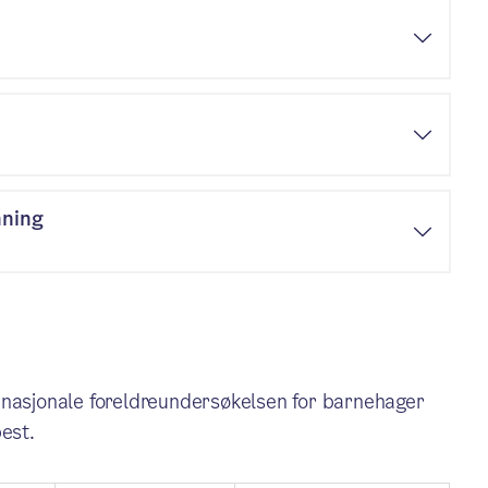
nning
 nasjonale foreldreundersøkelsen for barnehager
best.