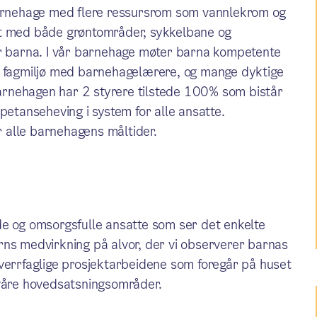
 barnehage med flere ressursrom som vannlekrom og
et med både grøntområder, sykkelbane og
or barna. I vår barnehage møter barna kompetente
t fagmiljø med barnehagelærere, og mange dyktige
rnehagen har 2 styrere tilstede 100% som bistår
petanseheving i system for alle ansatte.
 alle barnehagens måltider.
de og omsorgsfulle ansatte som ser det enkelte
rns medvirkning på alvor, der vi observerer barnas
tverrfaglige prosjektarbeidene som foregår på huset
 våre hovedsatsningsområder.