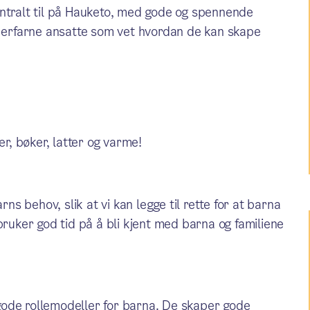
entralt til på Hauketo, med gode og spennende
u erfarne ansatte som vet hvordan de kan skape
er, bøker, latter og varme!
rns behov, slik at vi kan legge til rette for at barna
bruker god tid på å bli kjent med barna og familiene
gode rollemodeller for barna. De skaper gode