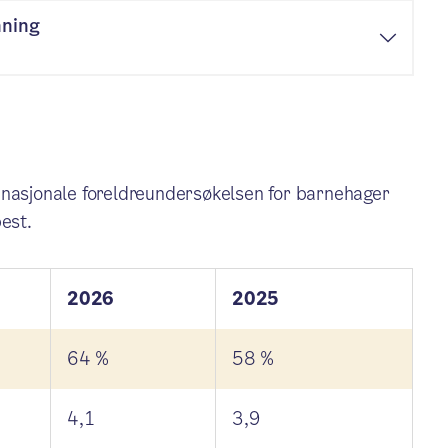
nning
 nasjonale foreldreundersøkelsen for barnehager
best.
2026
2025
64 %
58 %
4,1
3,9