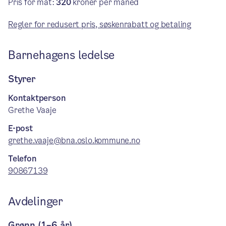
Pris for mat:
320
kroner per måned
Regler for redusert pris, søskenrabatt og betaling
Barnehagens ledelse
Styrer
Kontaktperson
Grethe Vaaje
E-post
grethe.vaaje@bna.oslo.kommune.no
Telefon
90867139
Avdelinger
Grønn (1–6 år)