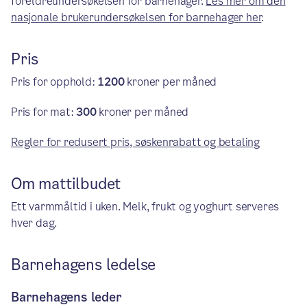
foreldreundersøkelsen for barnehager.
Les mer om den
nasjonale brukerundersøkelsen for barnehager her
.
Pris
Pris for opphold:
1200
kroner per måned
Pris for mat:
300
kroner per måned
Regler for redusert pris, søskenrabatt og betaling
Om mattilbudet
Ett varmmåltid i uken. Melk, frukt og yoghurt serveres
hver dag.
Barnehagens ledelse
Barnehagens leder