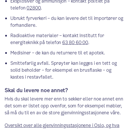
Eksplosiver og ammunisjon – kontakt politiet på
telefon
02800
.
Ubrukt fyrverkeri – du kan levere det til importører og
forhandlere.
Radioaktive materialer – kontakt Institutt for
energiteknikk på telefon
63 80 60 00
.
Medisiner – de kan du returnere til et apotek.
Smittefarlig avfall. Sprøyter kan legges i en tett og
solid beholder – for eksempel en brusflaske – og
kastes i restavfallet.
Skal du levere noe annet?
Hvis du skal levere mer enn to sekker eller noe annet enn
det som er listet opp ovenfor, som for eksempel møbler,
så må du til en av de store gjenvinningsstasjonene våre.
Oversikt over alle gjenvinningsstasjonene i Oslo, og hva