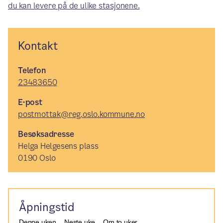
du kan levere på de ulike stasjonene.
Kontakt
Telefon
23483650
E-post
postmottak@reg.oslo.kommune.no
Besøksadresse
Helga Helgesens plass
0190 Oslo
Åpningstid
Denne uken
Neste uke
Om to uker