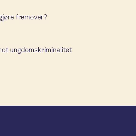
i gjøre fremover?
ot ungdomskriminalitet