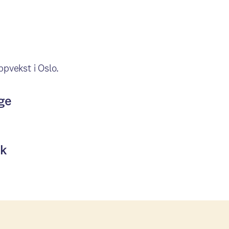
ppvekst i Oslo.
ge
ak