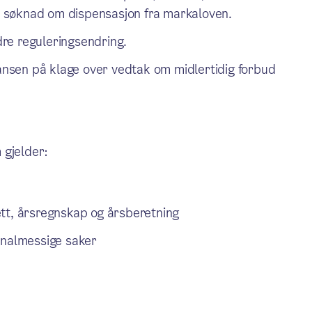
er søknad om dispensasjon fra markaloven.
re reguleringsendring.
tansen på klage over vedtak om midlertidig forbud
m gjelder:
tt, årsregnskap og årsberetning
onalmessige saker