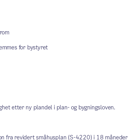
 rom
remmes for bystyret
et etter ny plandel i plan- og bygningsloven.
on fra revidert småhusplan (S-4220) i 18 måneder