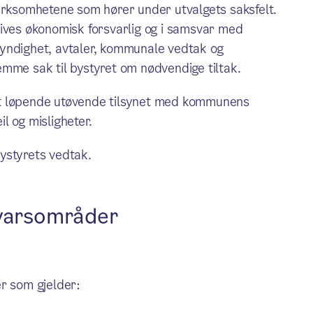
virksomhetene som hører under utvalgets saksfelt.
rives økonomisk forsvarlig og i samsvar med
g myndighet, avtaler, kommunale vedtak og
mme sak til bystyret om nødvendige tiltak.
et løpende utøvende tilsynet med kommunens
l og misligheter.
ystyrets vedtak.
svarsområder
ker som gjelder: