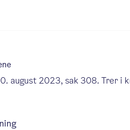
ene
30. august 2023, sak 308. Trer i 
ning