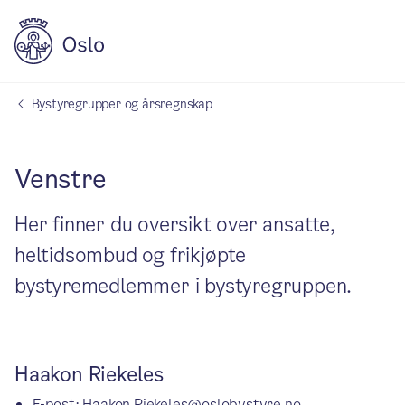
Bystyregrupper og årsregnskap
Venstre
Her finner du oversikt over ansatte,
heltidsombud og frikjøpte
bystyremedlemmer i bystyregruppen.
Haakon Riekeles
E-post:
Haakon.Riekeles@oslobystyre.no