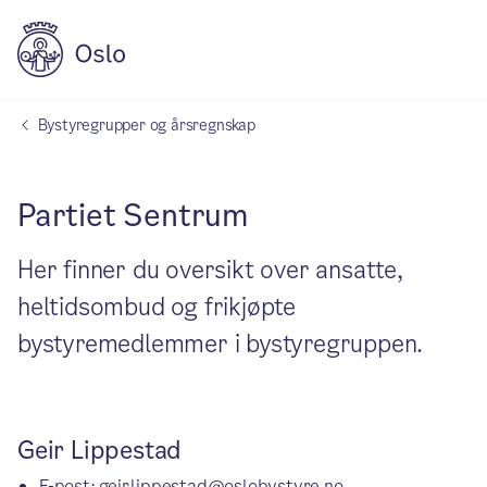
Bystyregrupper og årsregnskap
Partiet Sentrum
Her finner du oversikt over ansatte,
heltidsombud og frikjøpte
bystyremedlemmer i bystyregruppen.
Geir Lippestad
E-post:
geir.lippestad@oslobystyre.no