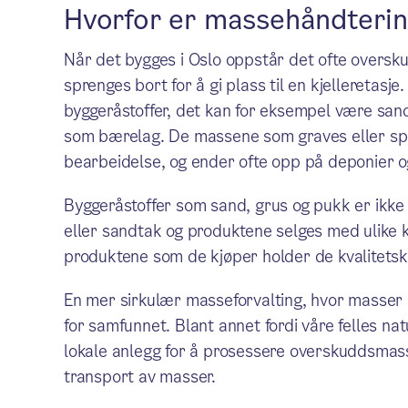
Hvorfor er massehåndterin
Når det bygges i Oslo oppstår det ofte overs
sprenges bort for å gi plass til en kjelleretasj
byggeråstoffer, det kan for eksempel være sand
som bærelag. De massene som graves eller spr
bearbeidelse, og ender ofte opp på deponier
Byggeråstoffer som sand, grus og pukk er ikke
eller sandtak og produktene selges med ulike k
produktene som de kjøper holder de kvalitetskr
En mer sirkulær masseforvalting, hvor masser i
for samfunnet. Blant annet fordi våre felles n
lokale anlegg for å prosessere overskuddsmasser
transport av masser.