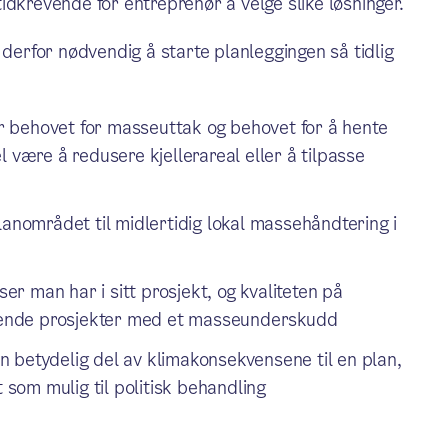
idkrevende for entreprenør å velge slike løsninger.
 derfor nødvendig å starte planleggingen så tidlig
 behovet for masseuttak og behovet for å hente
 være å redusere kjellerareal eller å tilpasse
lanområdet til midlertidig lokal massehåndtering i
r man har i sitt prosjekt, og kvaliteten på
ende prosjekter med et masseunderskudd
 betydelig del av klimakonsekvensene til en plan,
t som mulig til politisk behandling