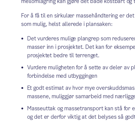
mellomlagring kan gjøre det både kostbart og t
For å få til en sirkulær massehåndtering er det
som mulig, helst allerede i plansaken:
Det vurderes mulige plangrep som reduserer
masser inn i prosjektet. Det kan for eksempel
prosjektet bedre til terrenget.
Vurdere muligheten for å sette av deler av p
forbindelse med utbyggingen
Et godt estimat av hvor mye overskuddsmasse
massene, muliggjør samarbeid med nærligg
Masseuttak og massetransport kan stå for en
og det er derfor viktig at det belyses så god