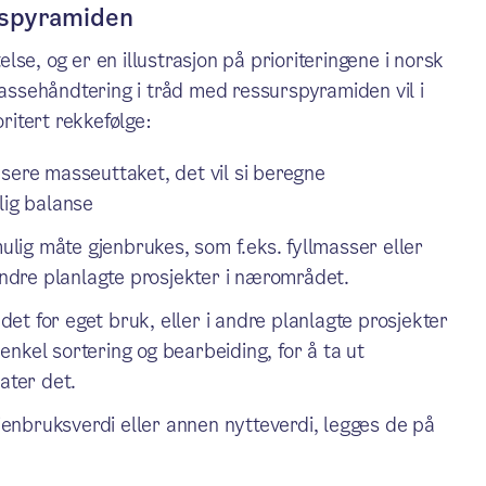
rspyramiden
se, og er en illustrasjon på prioriteringene i norsk
Massehåndtering i tråd med ressurspyramiden vil i
oritert rekkefølge:
sere masseuttaket, det vil si beregne
lig balanse
ig måte gjenbrukes, som f.eks. fyllmasser eller
 andre planlagte prosjekter i nærområdet.
t for eget bruk, eller i andre planlagte prosjekter
nkel sortering og bearbeiding, for å ta ut
ater det.
enbruksverdi eller annen nytteverdi, legges de på