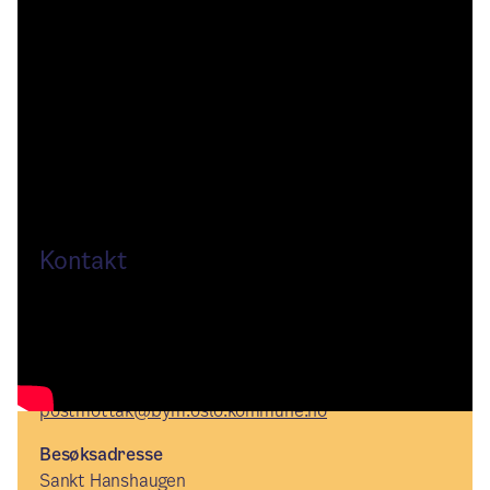
Kreditering: Bymiljøetaten / Oslo kommune
Kontakt
Telefon
21802180
E-post
postmottak@bym.oslo.kommune.no
Besøksadresse
Sankt Hanshaugen