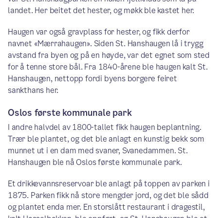
landet. Her beitet det hester, og møkk ble kastet her.
Haugen var også gravplass for hester, og fikk derfor
navnet «Mærrahaugen». Siden St. Hanshaugen lå i trygg
avstand fra byen og på en høyde, var det egnet som sted
for å tenne store bål. Fra 1840-årene ble haugen kalt St.
Hanshaugen, nettopp fordi byens borgere feiret
sankthans her.
Oslos første kommunale park
I andre halvdel av 1800-tallet fikk haugen beplantning.
Trær ble plantet, og det ble anlagt en kunstig bekk som
munnet ut i en dam med svaner, Svanedammen. St.
Hanshaugen ble nå Oslos første kommunale park.
Et drikkevannsreservoar ble anlagt på toppen av parken i
1875. Parken fikk nå store mengder jord, og det ble sådd
og plantet enda mer. En storslått restaurant i dragestil,