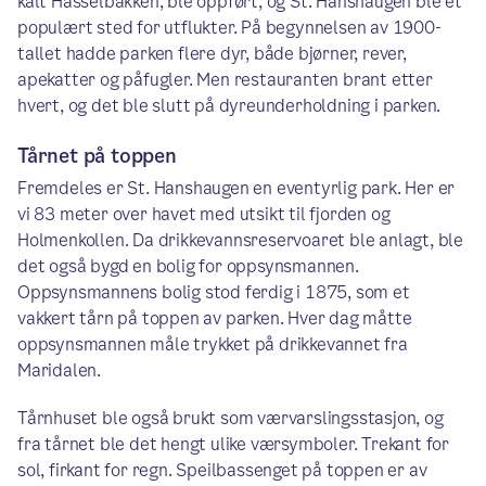
kalt Hasselbakken, ble oppført, og St. Hanshaugen ble et
populært sted for utflukter. På begynnelsen av 1900-
tallet hadde parken flere dyr, både bjørner, rever,
apekatter og påfugler. Men restauranten brant etter
hvert, og det ble slutt på dyreunderholdning i parken.
Tårnet på toppen
Fremdeles er St. Hanshaugen en eventyrlig park. Her er
vi 83 meter over havet med utsikt til fjorden og
Holmenkollen. Da drikkevannsreservoaret ble anlagt, ble
det også bygd en bolig for oppsynsmannen.
Oppsynsmannens bolig stod ferdig i 1875, som et
vakkert tårn på toppen av parken. Hver dag måtte
oppsynsmannen måle trykket på drikkevannet fra
Maridalen.
Tårnhuset ble også brukt som værvarslingsstasjon, og
fra tårnet ble det hengt ulike værsymboler. Trekant for
sol, firkant for regn. Speilbassenget på toppen er av