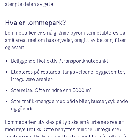
stengte delen av gata.
Hva er lommepark?
Lommeparker er små grønne byrom som etableres på
små areal mellom hus og veier, omgitt av betong, fliser
og asfalt.
Beliggende i kollektiv-/transportknutepunkt
Etableres på restareal langs veibane, byggetomter,
irregulære arealer
Størrelse: Ofte mindre enn 5000 m²
Stor trafikkmengde med både biler, busser, syklende
og gående
Lommeparker utvikles på typiske små urbane arealer
med mye trafikk. Ofte benyttes mindre, «irregulere»
tomter som ikke kan benyttes til annet formål, eller på