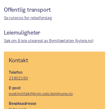
Offentlig transport
Se ruter.no for reiseforslag
Leiemuligheter
Søk om å leie uteareal av Bymiljøetaten (byleie.no)
Kontakt
Telefon
21802180
E-post
postmottak@bym.oslo.kommune.no
Besøksadresse