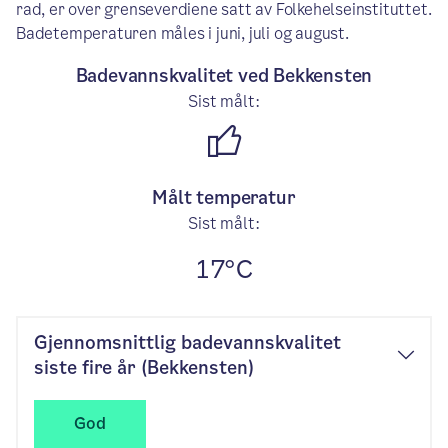
rad, er over grenseverdiene satt av Folkehelseinstituttet.
Badetemperaturen måles i juni, juli og august.
Badevannskvalitet ved Bekkensten
Sist målt:
God: Badevannskvaliteten e
Målt temperatur
Sist målt:
17°C
Gjennomsnittlig badevannskvalitet
siste fire år (Bekkensten)
God
God