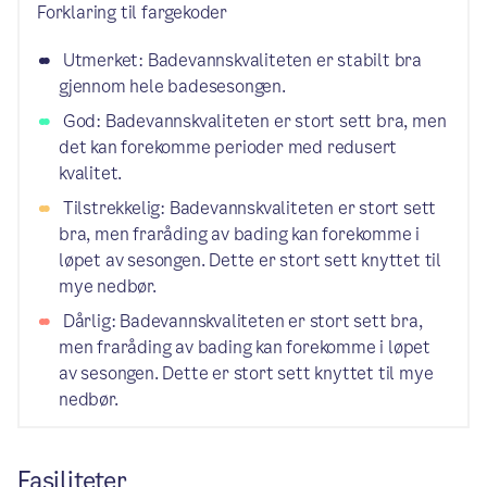
Forklaring til fargekoder
Utmerket: Badevannskvaliteten er stabilt bra gjenno
Utmerket: Badevannskvaliteten er stabilt bra
gjennom hele badesesongen.
God: Badevannskvaliteten er stort sett bra, men det
God: Badevannskvaliteten er stort sett bra, men
det kan forekomme perioder med redusert
kvalitet.
Tilstrekkelig: Badevannskvaliteten er stort sett bra,
Tilstrekkelig: Badevannskvaliteten er stort sett
bra, men fraråding av bading kan forekomme i
løpet av sesongen. Dette er stort sett knyttet til
mye nedbør.
Dårlig: Badevannskvaliteten er stort sett bra, men fr
Dårlig: Badevannskvaliteten er stort sett bra,
men fraråding av bading kan forekomme i løpet
av sesongen. Dette er stort sett knyttet til mye
nedbør.
Fasiliteter