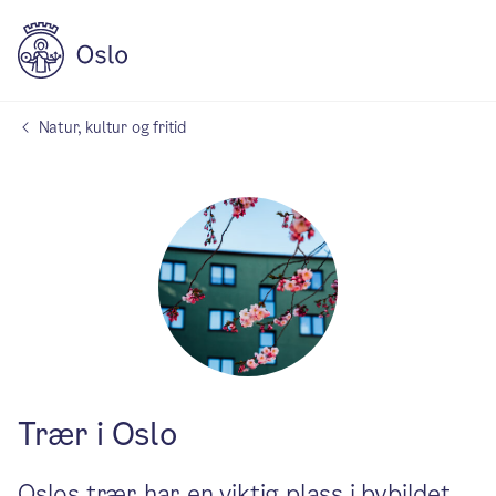
Natur, kultur og fritid
Trær i Oslo
Oslos trær har en viktig plass i bybildet.