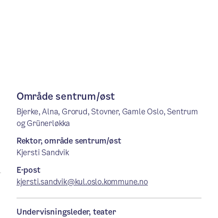
Område sentrum/øst
Bjerke, Alna, Grorud, Stovner, Gamle Oslo, Sentrum
og Grünerløkka
Rektor, område sentrum/øst
Kjersti Sandvik
E-post
kjersti.sandvik@kul.oslo.kommune.no
Undervisningsleder, teater