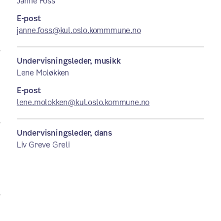
Janne Foss
E-post
janne.foss@kul.oslo.kommmune.no
Undervisningsleder, musikk
Lene Moløkken
E-post
lene.molokken@kul.oslo.kommune.no
Undervisningsleder, dans
Liv Greve Greli