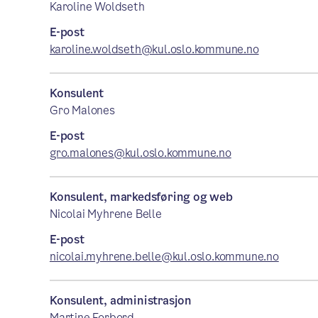
Karoline Woldseth
E-post
karoline.woldseth@kul.oslo.kommune.no
Konsulent
Gro Malones
E-post
gro.malones@kul.oslo.kommune.no
Konsulent, markedsføring og web
Nicolai Myhrene Belle
E-post
nicolai.myhrene.belle@kul.oslo.kommune.no
Konsulent, administrasjon
Martine Forbord