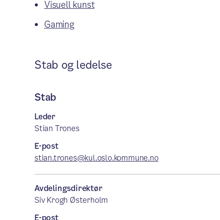
Visuell kunst
Gaming
Stab og ledelse
Stab
Leder
Stian Trones
E-post
stian.trones@kul.oslo.kommune.no
Avdelingsdirektør
Siv Krogh Østerholm
E-post