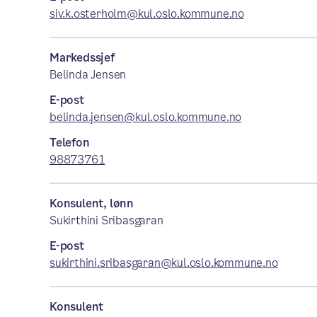
siv.k.osterholm@kul.oslo.kommune.no
Markedssjef
Belinda Jensen
E-post
belinda.jensen@kul.oslo.kommune.no
Telefon
98873761
Konsulent, lønn
Sukirthini Sribasgaran
E-post
sukirthini.sribasgaran@kul.oslo.kommune.no
Konsulent