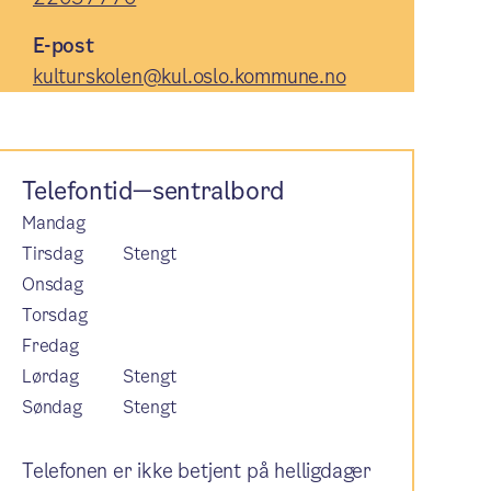
E-post
kulturskolen@kul.oslo.kommune.no
Telefontid—sentralbord
Mandag
Tirsdag
Stengt
Onsdag
Torsdag
Fredag
Lørdag
Stengt
Søndag
Stengt
Telefonen er ikke betjent på helligdager