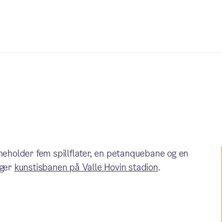
nneholder fem spillflater, en petanquebane og en
gger
kunstisbanen på Valle Hovin stadion
.