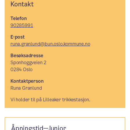
Kontakt
Telefon
90285991
E-post
runa.granlund@bun.oslo.kommune.no
Besøksadresse
Sponhoggveien 2
0284 Oslo
Kontaktperson
Runa Granlund
Vi holder til på Lilleaker trikkestasjon.
Åpningstid—Junior