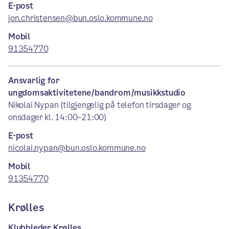
E-post
jon.christensen@bun.oslo.kommune.no
Mobil
91354770
Ansvarlig for
ungdomsaktivitetene/bandrom/musikkstudio
Nikolai Nypan (tilgjengelig på telefon tirsdager og
onsdager kl. 14:00–21:00)
E-post
nicolai.nypan@bun.oslo.kommune.no
Mobil
91354770
Krølles
Klubbleder Krølles