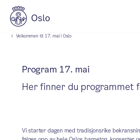
Velkommen til 17. mai i Oslo
Program 17. mai
Her finner du programmet fo
Vi starter dagen med tradisjonsrike bekransning
følges opp av hele Oslos barnetog, konserter 