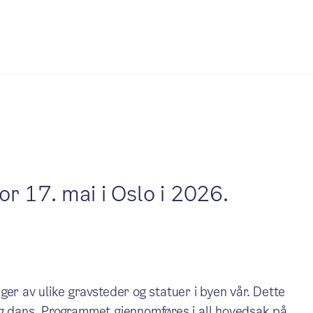
r 17. mai i Oslo i 2026.
er av ulike gravsteder og statuer i byen vår. Dette
og dans. Programmet gjennomføres i all hovedsak på