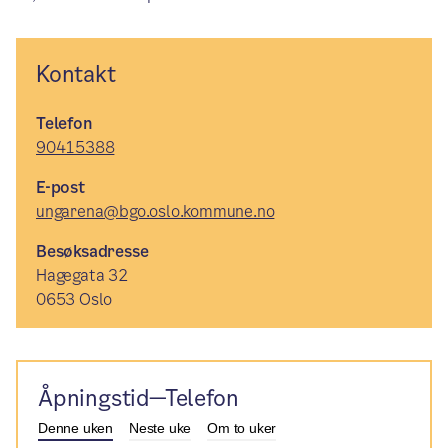
Kontakt
Telefon
90415388
E-post
ungarena@bgo.oslo.kommune.no
Besøksadresse
Hagegata 32
0653 Oslo
Åpningstid—Telefon
Denne uken
Neste uke
Om to uker