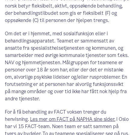
norsk betyr fleksibelt, aktivt, oppsøkende behandling,
der behandlingstilbudet som gis er fleksibelt (F) og
oppsøkende (C) til personen der hjelpen trengs.
Om det er i hjemmet, med sosialfunksjon eller i
behandlingsapparatet. Teamet er sammensatt av
ansatte fra spesialisthelsetjenesten og kommunen, og
samarbeider med øvrige kommunale tjenester som f.eks.
NAV og hjemmetjenesten. Målgruppen for teamene er
personer over 18 år som har, eller der det er mistanke
om, alvorlige psykiske lidelser og/eller rusproblemer. En
forutsetning er at personen har alvorlig funksjonssvikt
på mange områder og over tid ikke har fått nok hjelp fra
andre tjenester.
For å få behandling av FACT voksen trenger du
henvisning.
Les mer om FACT på NAPHA sine sider.
I Oslo
har vi 15 FACT-team. Noen team er satt sammen på
tvers av bydeler. To av teamene spesialiserer seg på rus,