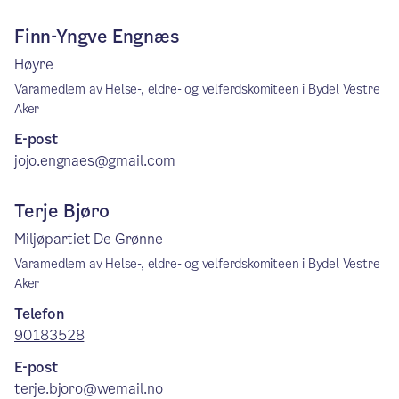
Finn-Yngve Engnæs
Høyre
Varamedlem av Helse-, eldre- og velferdskomiteen i Bydel Vestre
Aker
E-post
jojo.engnaes@gmail.com
Terje Bjøro
Miljøpartiet De Grønne
Varamedlem av Helse-, eldre- og velferdskomiteen i Bydel Vestre
Aker
Telefon
90183528
E-post
terje.bjoro@wemail.no