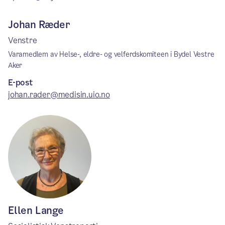
Johan Ræder
Venstre
Varamedlem av Helse-, eldre- og velferdskomiteen i Bydel Vestre
Aker
E-post
johan.rader@medisin.uio.no
Ellen Lange