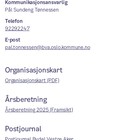
Kommunikasjonsansvarlig
Pål Sundeng Tønnessen
Telefon
92292247
E-post
pal.tonnessen@bva.oslo.kommune.no
Organisasjonskart
Organisasjonskart
(PDF)
Årsberetning
Årsberetning 2025 (Framsikt)
Postjournal
Postjournal Bydel Vestre Aker