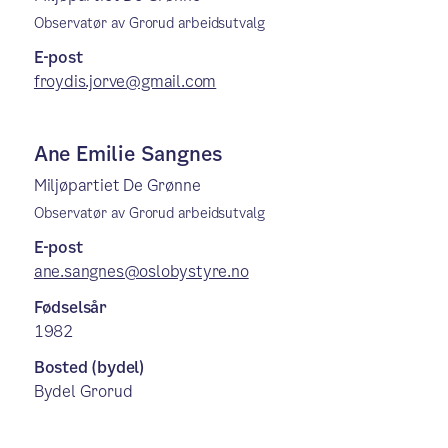
Observatør av Grorud arbeidsutvalg
E-post
froydis.jorve@gmail.com
Ane Emilie Sangnes
Miljøpartiet De Grønne
Observatør av Grorud arbeidsutvalg
E-post
ane.sangnes@oslobystyre.no
Fødselsår
1982
Bosted (bydel)
Bydel Grorud