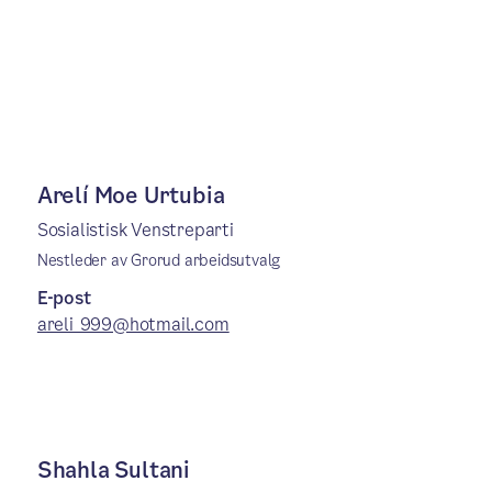
Arelí Moe Urtubia
Sosialistisk Venstreparti
Nestleder av Grorud arbeidsutvalg
E-post
areli_999@hotmail.com
Shahla Sultani