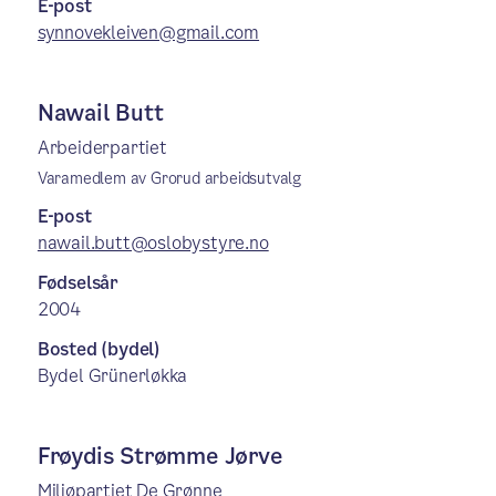
E-post
synnovekleiven@gmail.com
Nawail Butt
Arbeiderpartiet
Varamedlem av Grorud arbeidsutvalg
E-post
nawail.butt@oslobystyre.no
Fødselsår
2004
Bosted (bydel)
Bydel Grünerløkka
Frøydis Strømme Jørve
Miljøpartiet De Grønne