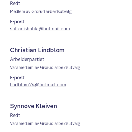
Rødt
Medlem av Grorud arbeidsutvalg
E-post
sultanishahla@hotmail.com
Christian Lindblom
Arbeiderpartiet
Varamedlem av Grorud arbeidsutvalg
E-post
lindblom74@hotmail.com
Synnøve Kleiven
Rødt
Varamedlem av Grorud arbeidsutvalg