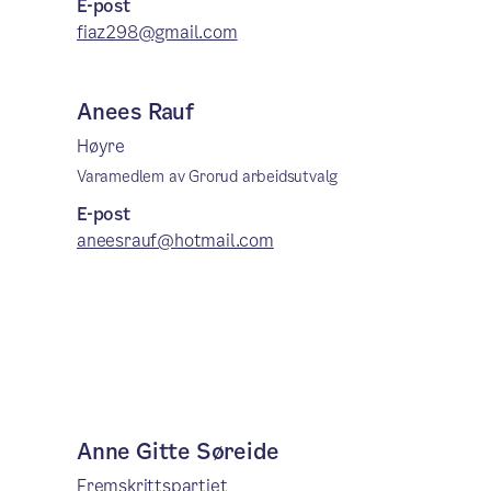
E-post
fiaz298@gmail.com
Anees Rauf
Høyre
Varamedlem av Grorud arbeidsutvalg
E-post
aneesrauf@hotmail.com
Anne Gitte Søreide
Fremskrittspartiet