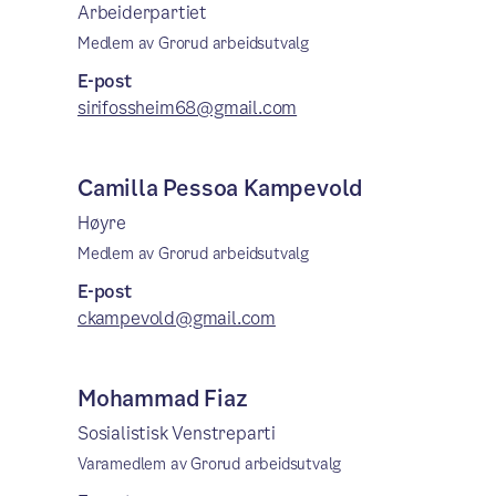
Arbeiderpartiet
Medlem av Grorud arbeidsutvalg
E-post
sirifossheim68@gmail.com
Camilla Pessoa Kampevold
Høyre
Medlem av Grorud arbeidsutvalg
E-post
ckampevold@gmail.com
Mohammad Fiaz
Sosialistisk Venstreparti
Varamedlem av Grorud arbeidsutvalg