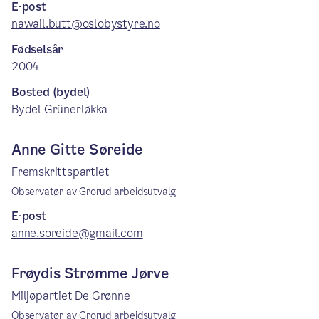
E-post
nawail.butt@oslobystyre.no
Fødselsår
2004
Bosted (bydel)
Bydel Grünerløkka
Anne Gitte Søreide
Fremskrittspartiet
Observatør av Grorud arbeidsutvalg
E-post
anne.soreide@gmail.com
Frøydis Strømme Jørve
Miljøpartiet De Grønne
Observatør av Grorud arbeidsutvalg