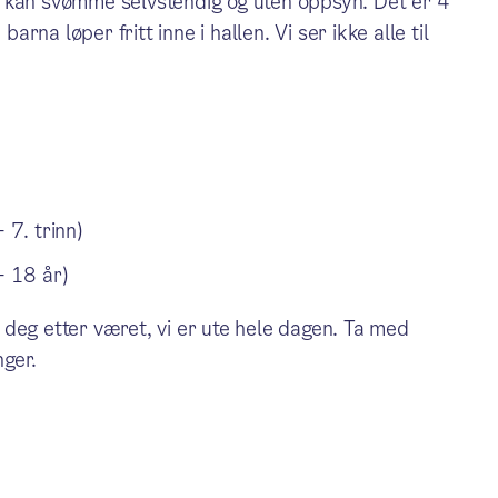
n kan svømme selvstendig og uten oppsyn. Det er 4
na løper fritt inne i hallen. Vi ser ikke alle til
 7. trinn)
- 18 år)
deg etter været, vi er ute hele dagen. Ta med
ger.