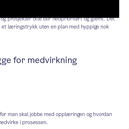
sjektet var at ansatte ønsket en plan og at planen
r og prosjekter ofte blir nedprioritert og glemt. Det
e et læringstrykk uten en plan med hyppige nok
gge for medvirkning
orfor man skal jobbe med opplæringen og hvordan
medvirke i prosessen.