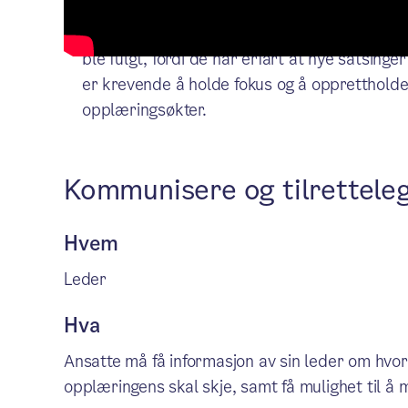
Noe av det som kom tydeligst frem i pilotpro
ble fulgt, fordi de har erfart at nye satsinge
er krevende å holde fokus og å oppretthold
opplæringsøkter.
Kommunisere og tilrettele
Hvem
Leder
Hva
Ansatte må få informasjon av sin leder om hv
opplæringens skal skje, samt få mulighet til å 