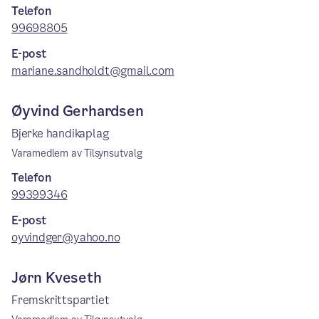
Telefon
99698805
E-post
mariane.sandholdt@gmail.com
Øyvind Gerhardsen
Bjerke handikaplag
Varamedlem av Tilsynsutvalg
Telefon
99399346
E-post
oyvindger@yahoo.no
Jørn Kveseth
Fremskrittspartiet