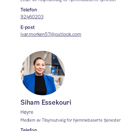
Telefon
92460203
E-post
ivar.morken57@outlook.com
Siham Essekouri
Høyre
Medlem av Tilsynsutvalg for hjemmebaserte tjenester
Telefon