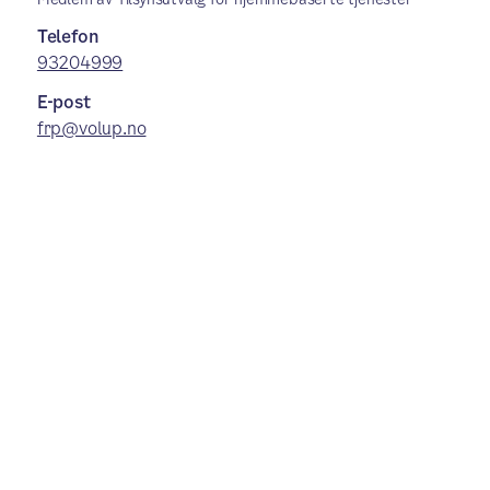
Telefon
93204999
E-post
frp@volup.no