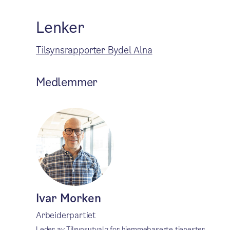
Lenker
Tilsynsrapporter Bydel Alna
Medlemmer
Ivar Morken
Arbeiderpartiet
Leder av Tilsynsutvalg for hjemmebaserte tjenester