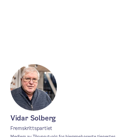
Vidar Solberg
Fremskrittspartiet
Medlem av Tilsynsutvalg for hjemmebaserte tjenester