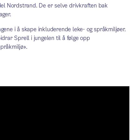
l Nordstrand. De er selve drivkraften bak
ager.
agene i å skape inkluderende leke- og språkmiljøer.
drar Sprell i jungelen til å følge opp
pråkmiljø».