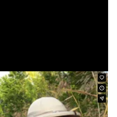
kontakte språkpedagog og barnehagelærer Britt
rer Mette Thiedemann. Kontakt dem på e-post: