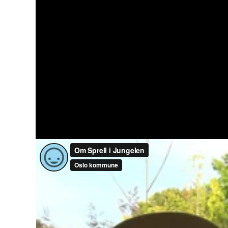
Kreditering: Oslo kommune
Kontakt oss
Har du spørsmål om Sprell i jungelen kan du 
Harket, eller musikkterapeut og barnehagelæ