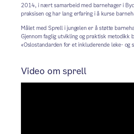
2014, i nært samarbeid med barnehager i Byde
praksisen og har lang erfaring i å kurse barneh
Målet med Sprell i jungelen er å støtte barneh
Gjennom faglig utvikling og praktisk metodikk bi
«Oslostandarden for et inkluderende leke- og s
Video om sprell