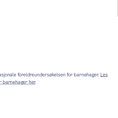
sjonale foreldreundersøkelsen for barnehager.
Les
r barnehager her
.